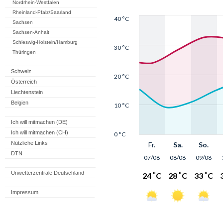
Nordrhein-Westfalen
Rheinland-Pfalz/Saarland
Sachsen
Sachsen-Anhalt
Schleswig-Holstein/Hamburg
Thüringen
Schweiz
Österreich
Liechtenstein
Belgien
Ich will mitmachen (DE)
Ich will mitmachen (CH)
Nützliche Links
DTN
Unwetterzentrale Deutschland
Impressum