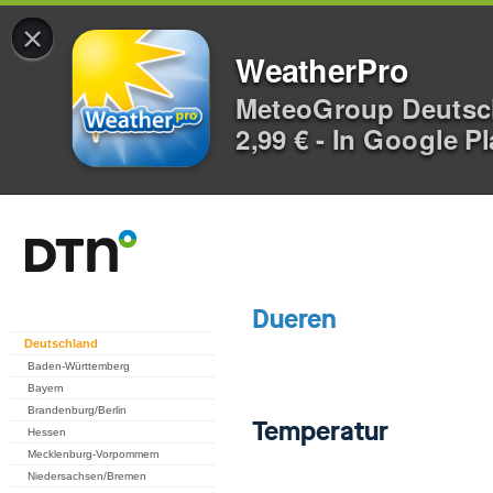
×
WeatherPro
MeteoGroup Deuts
2,99 € - In Google P
Deutschland
Baden-Württemberg
Bayern
Brandenburg/Berlin
Hessen
Mecklenburg-Vorpommern
Niedersachsen/Bremen