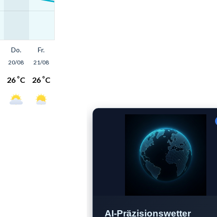
AI-Präzisionswetter