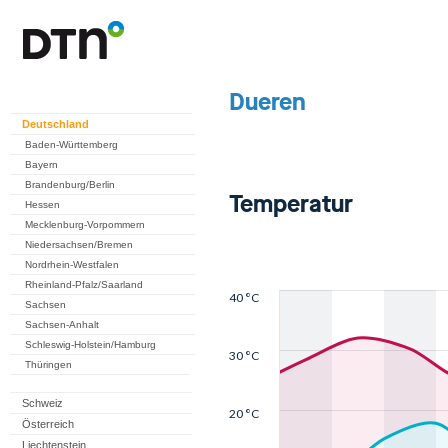
Deutschland
Baden-Württemberg
Bayern
Brandenburg/Berlin
Hessen
Mecklenburg-Vorpommern
Niedersachsen/Bremen
Nordrhein-Westfalen
Rheinland-Pfalz/Saarland
Sachsen
Sachsen-Anhalt
Schleswig-Holstein/Hamburg
Thüringen
Schweiz
Österreich
Liechtenstein