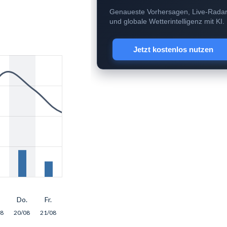
Genaueste Vorhersagen, Live-Rada
und globale Wetterintelligenz mit KI.
Jetzt kostenlos nutzen