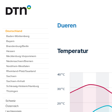
Deutschland
Baden-Württemberg
Bayern
Brandenburg/Berlin
Hessen
Mecklenburg-Vorpommern
Niedersachsen/Bremen
Nordrhein-Westfalen
Rheinland-Pfalz/Saarland
Sachsen
Sachsen-Anhalt
Schleswig-Holstein/Hamburg
Thüringen
Schweiz
Österreich
Liechtenstein