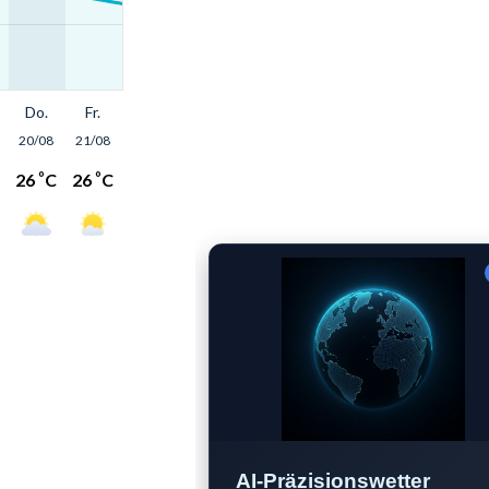
AI-Präzisionswetter