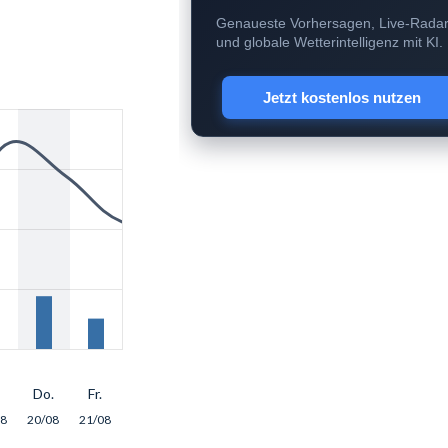
Genaueste Vorhersagen, Live-Rada
und globale Wetterintelligenz mit KI.
Jetzt kostenlos nutzen