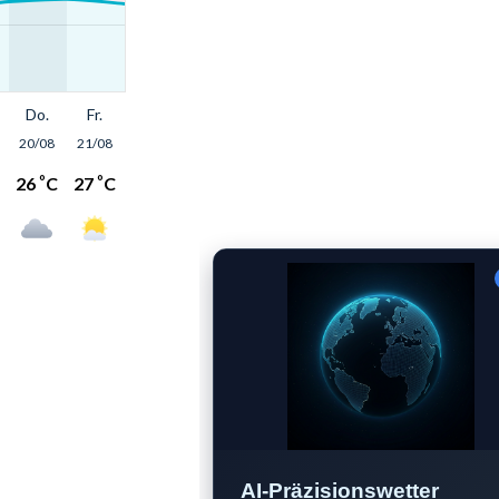
AI-Präzisionswetter