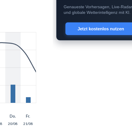
Genaueste Vorhersagen, Live-Rada
und globale Wetterintelligenz mit KI.
Jetzt kostenlos nutzen