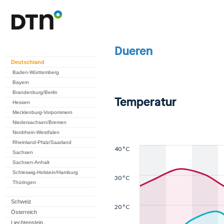
Deutschland
Baden-Württemberg
Bayern
Brandenburg/Berlin
Hessen
Mecklenburg-Vorpommern
Niedersachsen/Bremen
Nordrhein-Westfalen
Rheinland-Pfalz/Saarland
Sachsen
Sachsen-Anhalt
Schleswig-Holstein/Hamburg
Thüringen
Schweiz
Österreich
Liechtenstein