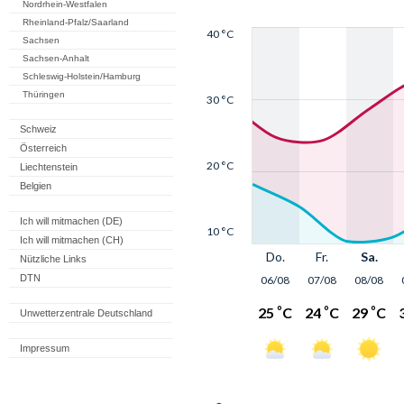
Nordrhein-Westfalen
Rheinland-Pfalz/Saarland
Sachsen
Sachsen-Anhalt
Schleswig-Holstein/Hamburg
Thüringen
Schweiz
Österreich
Liechtenstein
Belgien
Ich will mitmachen (DE)
Ich will mitmachen (CH)
Nützliche Links
DTN
Unwetterzentrale Deutschland
Impressum