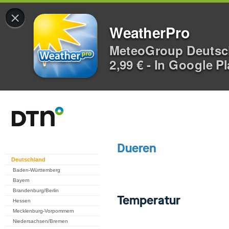
×
WeatherPro
MeteoGroup Deuts
2,99 € - In Google P
Deutschland
Baden-Württemberg
Bayern
Brandenburg/Berlin
Hessen
Mecklenburg-Vorpommern
Niedersachsen/Bremen