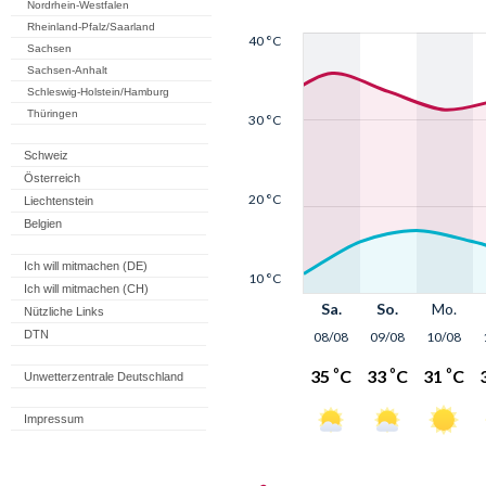
Nordrhein-Westfalen
Rheinland-Pfalz/Saarland
Sachsen
Sachsen-Anhalt
Schleswig-Holstein/Hamburg
Thüringen
Schweiz
Österreich
Liechtenstein
Belgien
Ich will mitmachen (DE)
Ich will mitmachen (CH)
Nützliche Links
DTN
Unwetterzentrale Deutschland
Impressum