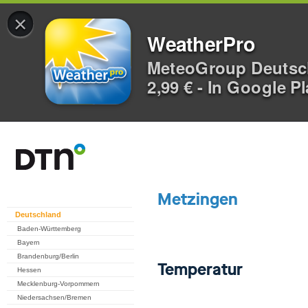
×
WeatherPro
MeteoGroup Deuts
2,99 € - In Google P
Deutschland
Baden-Württemberg
Bayern
Brandenburg/Berlin
Hessen
Mecklenburg-Vorpommern
Niedersachsen/Bremen