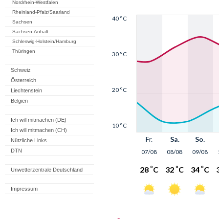
Nordrhein-Westfalen
Rheinland-Pfalz/Saarland
Sachsen
Sachsen-Anhalt
Schleswig-Holstein/Hamburg
Thüringen
Schweiz
Österreich
Liechtenstein
Belgien
Ich will mitmachen (DE)
Ich will mitmachen (CH)
Nützliche Links
DTN
Unwetterzentrale Deutschland
Impressum