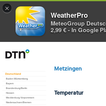
×
WeatherPro
MeteoGroup Deuts
2,99 € - In Google P
Deutschland
Baden-Württemberg
Bayern
Brandenburg/Berlin
Hessen
Mecklenburg-Vorpommern
Niedersachsen/Bremen