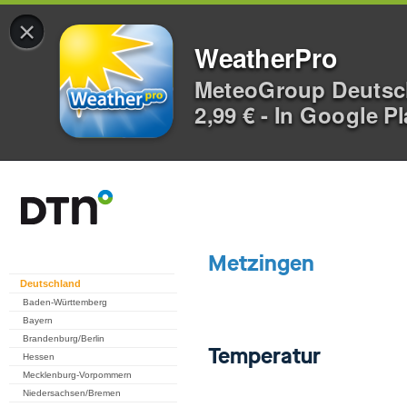
×
WeatherPro
MeteoGroup Deuts
2,99 € - In Google P
Deutschland
Baden-Württemberg
Bayern
Brandenburg/Berlin
Hessen
Mecklenburg-Vorpommern
Niedersachsen/Bremen