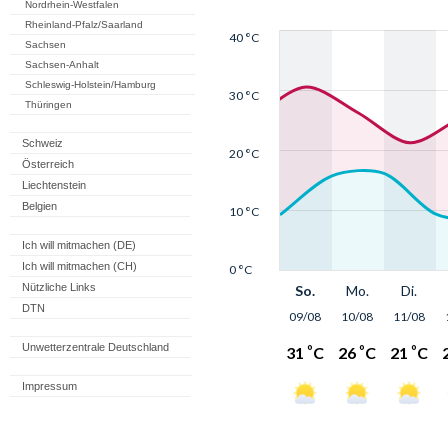
Nordrhein-Westfalen
Rheinland-Pfalz/Saarland
Sachsen
Sachsen-Anhalt
Schleswig-Holstein/Hamburg
Thüringen
Schweiz
Österreich
Liechtenstein
Belgien
Ich will mitmachen (DE)
Ich will mitmachen (CH)
Nützliche Links
DTN
Unwetterzentrale Deutschland
Impressum