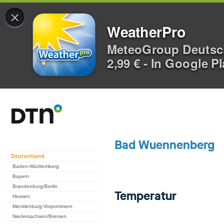
×
WeatherPro
MeteoGroup Deuts
2,99 € - In Google P
Deutschland
Baden-Württemberg
Bayern
Brandenburg/Berlin
Hessen
Mecklenburg-Vorpommern
Niedersachsen/Bremen