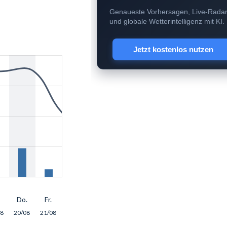
Genaueste Vorhersagen, Live-Rada
und globale Wetterintelligenz mit KI.
Jetzt kostenlos nutzen