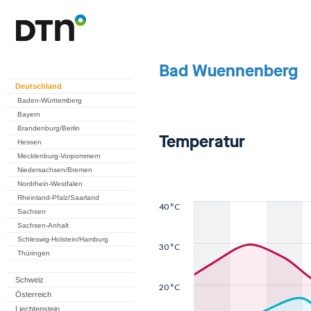
Deutschland
Baden-Württemberg
Bayern
Brandenburg/Berlin
Hessen
Mecklenburg-Vorpommern
Niedersachsen/Bremen
Nordrhein-Westfalen
Rheinland-Pfalz/Saarland
Sachsen
Sachsen-Anhalt
Schleswig-Holstein/Hamburg
Thüringen
Schweiz
Österreich
Liechtenstein