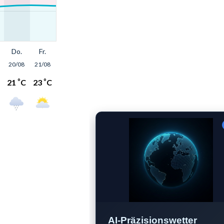
AI-Präzisionswetter