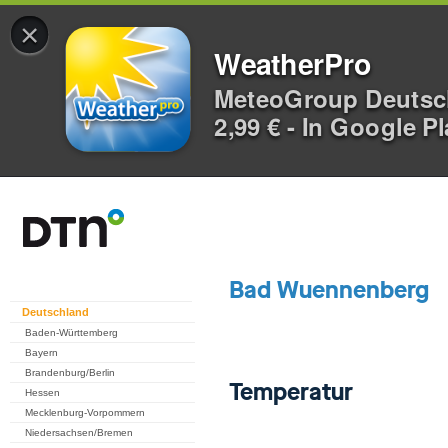
×
WeatherPro
MeteoGroup Deuts
2,99 € - In Google P
Deutschland
Baden-Württemberg
Bayern
Brandenburg/Berlin
Hessen
Mecklenburg-Vorpommern
Niedersachsen/Bremen