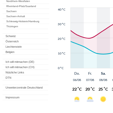
Nordrhein-Westfalen
Rheinland-Pfalz/Saarland
Sachsen
Sachsen-Anhalt
Schleswig-Holstein/Hamburg
Thüringen
Schweiz
Österreich
Liechtenstein
Belgien
Ich will mitmachen (DE)
Ich will mitmachen (CH)
Nützliche Links
DTN
Unwetterzentrale Deutschland
Impressum