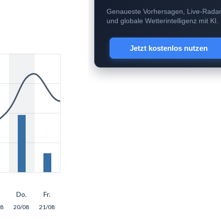
Genaueste Vorhersagen, Live-Rada
und globale Wetterintelligenz mit KI.
Jetzt kostenlos nutzen