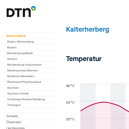
Deutschland
Baden-Württemberg
Bayern
Brandenburg/Berlin
Hessen
Mecklenburg-Vorpommern
Niedersachsen/Bremen
Nordrhein-Westfalen
Rheinland-Pfalz/Saarland
Sachsen
Sachsen-Anhalt
Schleswig-Holstein/Hamburg
Thüringen
Schweiz
Österreich
Liechtenstein