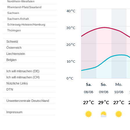
Nordrhein-Westfalen
Rheinland-Pfalz/Saarland
Sachsen
Sachsen-Anhalt
Schleswig-Holstein/Hamburg
Thüringen
Schweiz
Österreich
Liechtenstein
Belgien
Ich will mitmachen (DE)
Ich will mitmachen (CH)
Nützliche Links
DTN
Unwetterzentrale Deutschland
Impressum