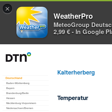
×
WeatherPro
MeteoGroup Deuts
2,99 € - In Google P
Deutschland
Baden-Württemberg
Bayern
Brandenburg/Berlin
Hessen
Mecklenburg-Vorpommern
Niedersachsen/Bremen