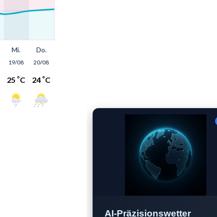
AI-Präzisionswetter