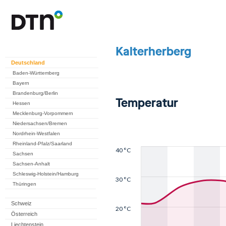
Deutschland
Baden-Württemberg
Bayern
Brandenburg/Berlin
Hessen
Mecklenburg-Vorpommern
Niedersachsen/Bremen
Nordrhein-Westfalen
Rheinland-Pfalz/Saarland
Sachsen
Sachsen-Anhalt
Schleswig-Holstein/Hamburg
Thüringen
Schweiz
Österreich
Liechtenstein