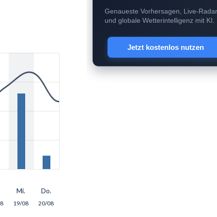
Genaueste Vorhersagen, Live-Rada
und globale Wetterintelligenz mit KI.
Jetzt kostenlos nutzen