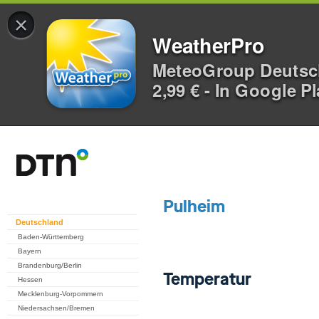
×
WeatherPro
MeteoGroup Deuts
2,99 € - In Google P
Deutschland
Baden-Württemberg
Bayern
Brandenburg/Berlin
Hessen
Mecklenburg-Vorpommern
Niedersachsen/Bremen