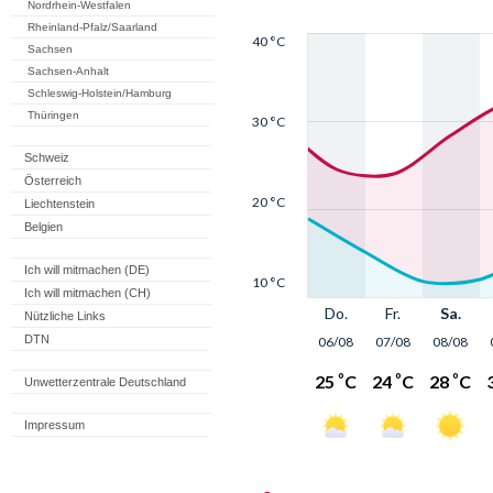
Nordrhein-Westfalen
Rheinland-Pfalz/Saarland
Sachsen
Sachsen-Anhalt
Schleswig-Holstein/Hamburg
Thüringen
Schweiz
Österreich
Liechtenstein
Belgien
Ich will mitmachen (DE)
Ich will mitmachen (CH)
Nützliche Links
DTN
Unwetterzentrale Deutschland
Impressum