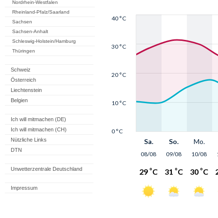
Nordrhein-Westfalen
Rheinland-Pfalz/Saarland
Sachsen
Sachsen-Anhalt
Schleswig-Holstein/Hamburg
Thüringen
Schweiz
Österreich
Liechtenstein
Belgien
Ich will mitmachen (DE)
Ich will mitmachen (CH)
Nützliche Links
DTN
Unwetterzentrale Deutschland
Impressum