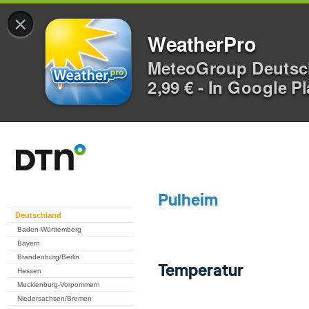
×
WeatherPro
MeteoGroup Deuts
2,99 € - In Google P
Deutschland
Baden-Württemberg
Bayern
Brandenburg/Berlin
Hessen
Mecklenburg-Vorpommern
Niedersachsen/Bremen