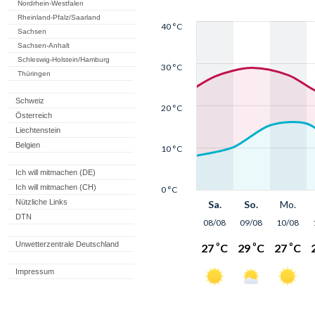
Nordrhein-Westfalen
Rheinland-Pfalz/Saarland
Sachsen
Sachsen-Anhalt
Schleswig-Holstein/Hamburg
Thüringen
Schweiz
Österreich
Liechtenstein
Belgien
Ich will mitmachen (DE)
Ich will mitmachen (CH)
Nützliche Links
DTN
Unwetterzentrale Deutschland
Impressum