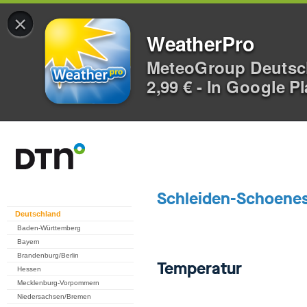
×
WeatherPro
MeteoGroup Deuts
2,99 € - In Google P
Deutschland
Baden-Württemberg
Bayern
Brandenburg/Berlin
Hessen
Mecklenburg-Vorpommern
Niedersachsen/Bremen