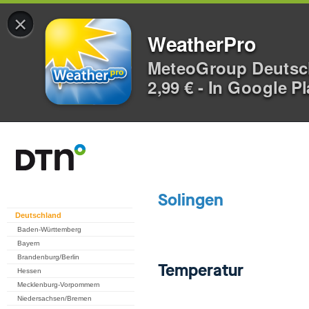
×
WeatherPro
MeteoGroup Deuts
2,99 € - In Google P
Deutschland
Baden-Württemberg
Bayern
Brandenburg/Berlin
Hessen
Mecklenburg-Vorpommern
Niedersachsen/Bremen