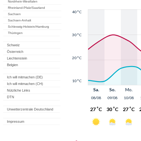
Nordrhein-Westfalen
Rheinland-Pfalz/Saarland
Sachsen
Sachsen-Anhalt
Schleswig-Holstein/Hamburg
Thüringen
Schweiz
Österreich
Liechtenstein
Belgien
Ich will mitmachen (DE)
Ich will mitmachen (CH)
Nützliche Links
DTN
Unwetterzentrale Deutschland
Impressum