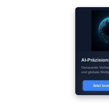
AI-Präzision
Genaueste Vorher
und globale Wetter
Jetzt kos