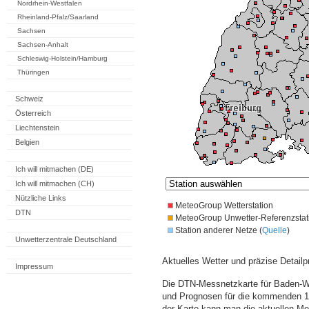
Nordrhein-Westfalen
Rheinland-Pfalz/Saarland
Sachsen
Sachsen-Anhalt
Schleswig-Holstein/Hamburg
Thüringen
Schweiz
Österreich
Liechtenstein
Belgien
Ich will mitmachen (DE)
Ich will mitmachen (CH)
Nützliche Links
MeteoGroup Wetterstation
DTN
MeteoGroup Unwetter-Referenzstat
Station anderer Netze (
Quelle
)
Unwetterzentrale Deutschland
Aktuelles Wetter und präzise Detailp
Impressum
Die DTN-Messnetzkarte für Baden-Wü
und Prognosen für die kommenden 14
der Karte kann man die aktuellen M