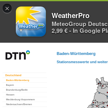
×
WeatherPro
MeteoGroup Deuts
2,99 € - In Google P
Baden-Württemberg
Stationsmesswerte und weiter
Deutschland
Baden-Württemberg
Bayern
Brandenburg/Berlin
Hessen
Mecklenburg-Vorpommern
Niedersachsen/Bremen