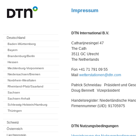
Impressum
DTN International B.V.
Deutschland
Catharijnesingel 47
Baden-Württemberg
The Cath
Bayern
3511 GC Utrecht
Brandenburg/Berlin
The Netherlands
Hessen
Mecklenburg-Vorpommern
Fon +41 71 791 09 55
Niedersachsen/Bremen
Mail
wetterstationen@dtn.com
Nordrhein-Westfalen
Patrick Schneidau Präsident und Gesc
Rheinland-Pfalz/Saarland
Doug Bennett Vizepräsident
Sachsen
Sachsen-Anhalt
Handelsregister: Niederländische Ha
Schleswig-Holstein/Hamburg
Firmennummer (UID): 91705975
Thüringen
Schweiz
DTN Nutzungsbedingungen
Österreich
Liechtenstein