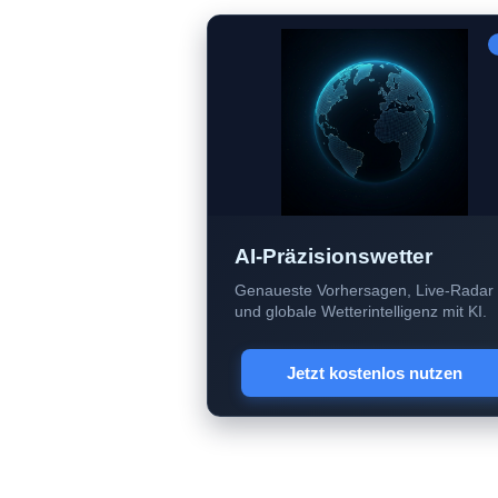
AI-Präzisionswetter
Genaueste Vorhersagen, Live-Radar
und globale Wetterintelligenz mit KI.
Jetzt kostenlos nutzen