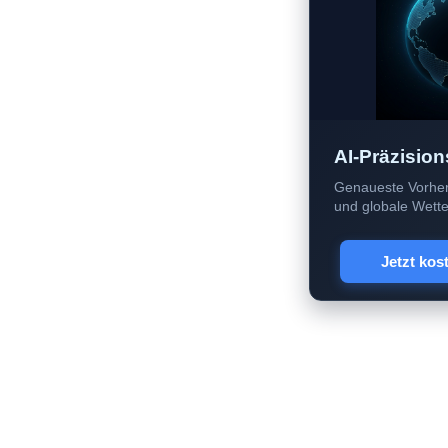
AI-Präzision
Genaueste Vorher
und globale Wetter
Jetzt kos