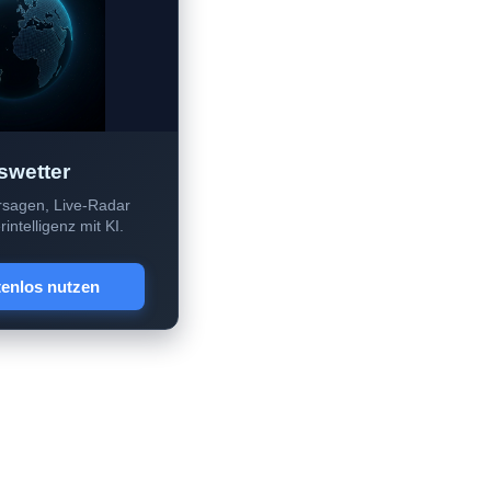
swetter
sagen, Live-Radar
intelligenz mit KI.
tenlos nutzen