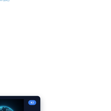
en (DE)
KI