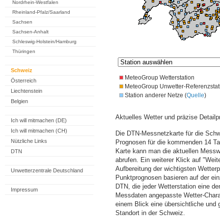
Nordrhein-Westfalen
Rheinland-Pfalz/Saarland
Sachsen
Sachsen-Anhalt
Schleswig-Holstein/Hamburg
Thüringen
Schweiz
MeteoGroup Wetterstation
Österreich
MeteoGroup Unwetter-Referenzstat
Liechtenstein
Station anderer Netze (
Quelle
)
Belgien
Aktuelles Wetter und präzise Detailp
Ich will mitmachen (DE)
Ich will mitmachen (CH)
Die DTN-Messnetzkarte für die Schwe
Nützliche Links
Prognosen für die kommenden 14 Tag
Karte kann man die aktuellen Messw
DTN
abrufen. Ein weiterer Klick auf "Wei
Aufbereitung der wichtigsten Wette
Unwetterzentrale Deutschland
Punktprognosen basieren auf der einz
DTN, die jeder Wetterstation eine d
Impressum
Messdaten angepasste Wetter-Charakt
einem Blick eine übersichtliche und
Standort in der Schweiz.