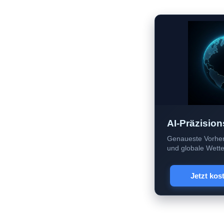
AI-Präzision
Genaueste Vorher
und globale Wetter
Jetzt kos