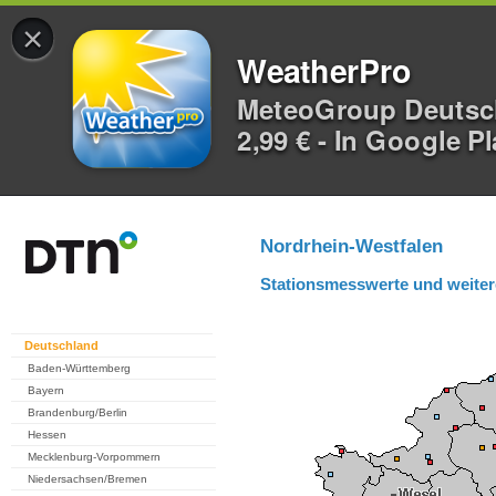
×
WeatherPro
MeteoGroup Deuts
2,99 € - In Google P
Nordrhein-Westfalen
Stationsmesswerte und weiter
Deutschland
Baden-Württemberg
Bayern
Brandenburg/Berlin
Hessen
Mecklenburg-Vorpommern
Niedersachsen/Bremen