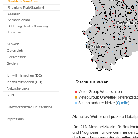
Nordrhein-Westfalen
Rheinland-Pfalz/Saarland
Sachsen
Sachsen-Anhalt
Schleswig-Holstein/Hamburg
Thüringen
Schweiz
Österreich
Liechtenstein
Belgien
Ich will mitmachen (DE)
Ich will mitmachen (CH)
Nützliche Links
MeteoGroup Wetterstation
DTN
MeteoGroup Unwetter-Referenzstat
Station anderer Netze (
Quelle
)
Unwetterzentrale Deutschland
Aktuelles Wetter und präzise Detailp
Impressum
Die DTN-Messnetzkarte für Nordrhein
und Prognosen für die kommenden 14
der Karte kann man die aktuellen M