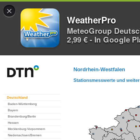
×
WeatherPro
MeteoGroup Deuts
2,99 € - In Google P
Nordrhein-Westfalen
Stationsmesswerte und weiter
Deutschland
Baden-Württemberg
Bayern
Brandenburg/Berlin
Hessen
Mecklenburg-Vorpommern
Niedersachsen/Bremen