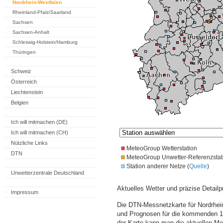
Nordrhein-Westfalen
Rheinland-Pfalz/Saarland
Sachsen
Sachsen-Anhalt
Schleswig-Holstein/Hamburg
Thüringen
Schweiz
Österreich
Liechtenstein
Belgien
Ich will mitmachen (DE)
Ich will mitmachen (CH)
Nützliche Links
MeteoGroup Wetterstation
DTN
MeteoGroup Unwetter-Referenzstat
Station anderer Netze (
Quelle
)
Unwetterzentrale Deutschland
Aktuelles Wetter und präzise Detailp
Impressum
Die DTN-Messnetzkarte für Nordrhein
und Prognosen für die kommenden 14
der Karte kann man die aktuellen M