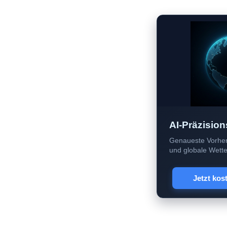
AI-Präzision
Genaueste Vorher
und globale Wetter
Jetzt kos