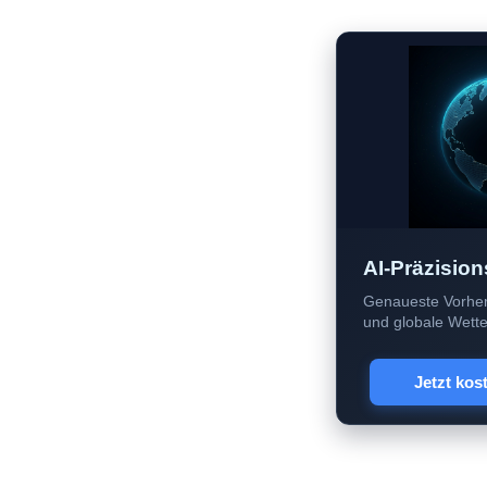
AI-Präzision
Genaueste Vorher
und globale Wetter
Jetzt kos