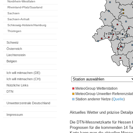
Nordrhein-Westfalen
Rheinland-Pfalz/Saarland
Sachsen
Sachsen-Anhalt
Schleswig-Holstein/Hamburg
Thüringen
Schweiz
Österreich
Liechtenstein
Belgien
Ich will mitmachen (DE)
Ich will mitmachen (CH)
Nützliche Links
MeteoGroup Wetterstation
DTN
MeteoGroup Unwetter-Referenzstat
Station anderer Netze (
Quelle
)
Unwetterzentrale Deutschland
Aktuelles Wetter und präzise Detailp
Impressum
Die DTN-Messnetzkarte für Hessen b
Prognosen für die kommenden 14 Tag
Karte kann man die aktuellen Messw