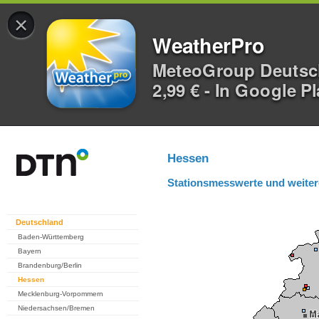
×
WeatherPro
MeteoGroup Deuts
2,99 € - In Google P
Hessen
Stationsmesswerte und weiter
Deutschland
Baden-Württemberg
Bayern
Brandenburg/Berlin
Hessen
Mecklenburg-Vorpommern
Niedersachsen/Bremen