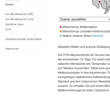
Belgien
Ich will mitmachen (DE)
Ich will mitmachen (CH)
Nützliche Links
MeteoGroup Wetterstation
DTN
MeteoGroup Unwetter-Referenzstat
Station anderer Netze (
Quelle
)
Unwetterzentrale Deutschland
Aktuelles Wetter und präzise Detailpro
Impressum
Die DTN-Messnetzkarte für Hessen biet
die kommenden 14 Tage. Für jeden bel
aktuellen Messwerte wie Temperatur un
auf "Weitere Aussichten" öffnet eine gr
Wetterparameter in den kommenden Ta
einzigartigen statistischen Aufbereitun
Standort und den historischen Messdat
zuweist. So erhalten Sie auf einem Bli
Wettervorhersage für jeden Standort i