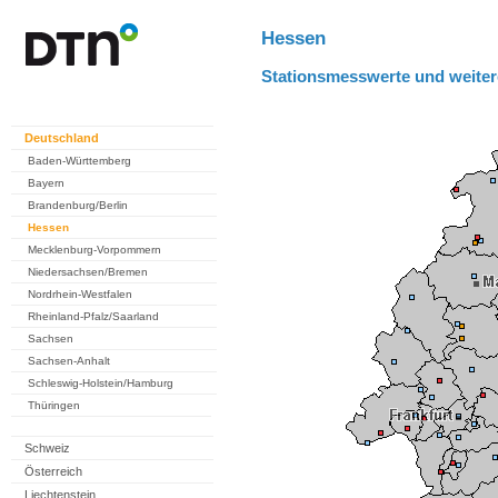
Hessen
Stationsmesswerte und weiter
Deutschland
Baden-Württemberg
Bayern
Brandenburg/Berlin
Hessen
Mecklenburg-Vorpommern
Niedersachsen/Bremen
Nordrhein-Westfalen
Rheinland-Pfalz/Saarland
Sachsen
Sachsen-Anhalt
Schleswig-Holstein/Hamburg
Thüringen
Schweiz
Österreich
Liechtenstein