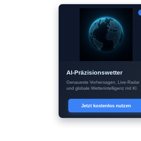
AI-Präzisionswetter
Genaueste Vorhersagen, Live-Radar
und globale Wetterintelligenz mit KI.
Jetzt kostenlos nutzen