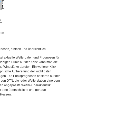
ion
gnosen, einfach und übersichtlich.
et aktuelle Wetterdaten und Prognosen für
iebigen Punkt auf der Karte kann man die
d Windstärke abrufen. Ein weiterer Klick
aphische Aufbereitung der wichtigsten
gen. Die Punktprognosen basieren auf der
g von DTN, die jeder Wetterstation eine dem
en angepasste Wetter-Charakteristik
ck eine übersichtliche und genaue
n Hessen.