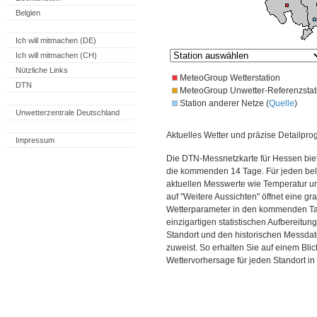
Belgien
Ich will mitmachen (DE)
Ich will mitmachen (CH)
Nützliche Links
MeteoGroup Wetterstation
DTN
MeteoGroup Unwetter-Referenzstat
Station anderer Netze (
Quelle
)
Unwetterzentrale Deutschland
Aktuelles Wetter und präzise Detailpro
Impressum
Die DTN-Messnetzkarte für Hessen biet
die kommenden 14 Tage. Für jeden bel
aktuellen Messwerte wie Temperatur un
auf "Weitere Aussichten" öffnet eine gr
Wetterparameter in den kommenden Ta
einzigartigen statistischen Aufbereitun
Standort und den historischen Messdat
zuweist. So erhalten Sie auf einem Bli
Wettervorhersage für jeden Standort i