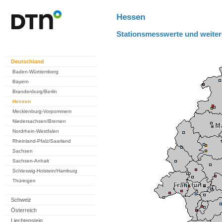
Hessen
Stationsmesswerte und weiter
Deutschland
Baden-Württemberg
Bayern
Brandenburg/Berlin
Hessen
Mecklenburg-Vorpommern
Niedersachsen/Bremen
Nordrhein-Westfalen
Rheinland-Pfalz/Saarland
Sachsen
Sachsen-Anhalt
Schleswig-Holstein/Hamburg
Thüringen
Schweiz
Österreich
Liechtenstein