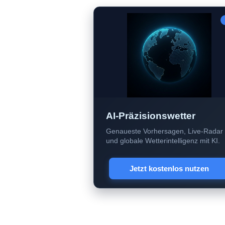
AI-Präzisionswetter
Genaueste Vorhersagen, Live-Radar
und globale Wetterintelligenz mit KI.
Jetzt kostenlos nutzen