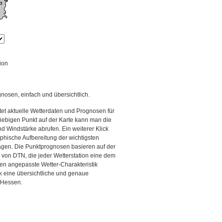
ion
gnosen, einfach und übersichtlich.
et aktuelle Wetterdaten und Prognosen für
iebigen Punkt auf der Karte kann man die
d Windstärke abrufen. Ein weiterer Klick
aphische Aufbereitung der wichtigsten
gen. Die Punktprognosen basieren auf der
g von DTN, die jeder Wetterstation eine dem
en angepasste Wetter-Charakteristik
ck eine übersichtliche und genaue
n Hessen.