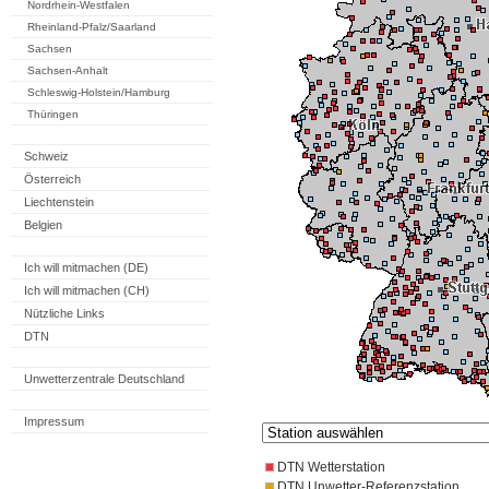
Nordrhein-Westfalen
Rheinland-Pfalz/Saarland
Sachsen
Sachsen-Anhalt
Schleswig-Holstein/Hamburg
Thüringen
Schweiz
Österreich
Liechtenstein
Belgien
Ich will mitmachen (DE)
Ich will mitmachen (CH)
Nützliche Links
DTN
Unwetterzentrale Deutschland
Impressum
DTN Wetterstation
DTN Unwetter-Referenzstation