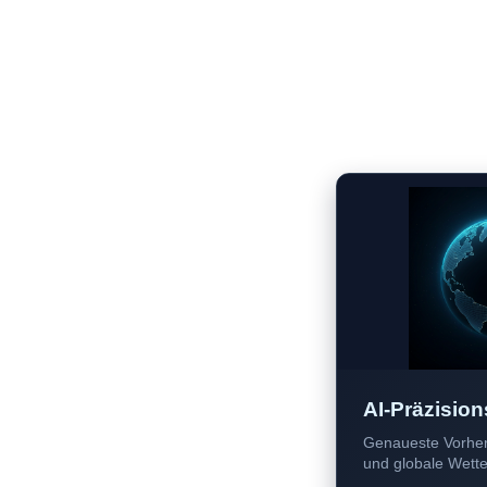
AI-Präzision
Genaueste Vorher
und globale Wetter