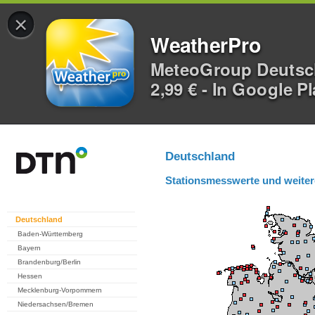
×
WeatherPro
MeteoGroup Deuts
2,99 € - In Google P
Deutschland
Stationsmesswerte und weiter
Deutschland
Baden-Württemberg
Bayern
Brandenburg/Berlin
Hessen
Mecklenburg-Vorpommern
Niedersachsen/Bremen