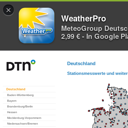
×
WeatherPro
MeteoGroup Deuts
2,99 € - In Google P
Deutschland
Stationsmesswerte und weiter
Deutschland
Baden-Württemberg
Bayern
Brandenburg/Berlin
Hessen
Mecklenburg-Vorpommern
Niedersachsen/Bremen