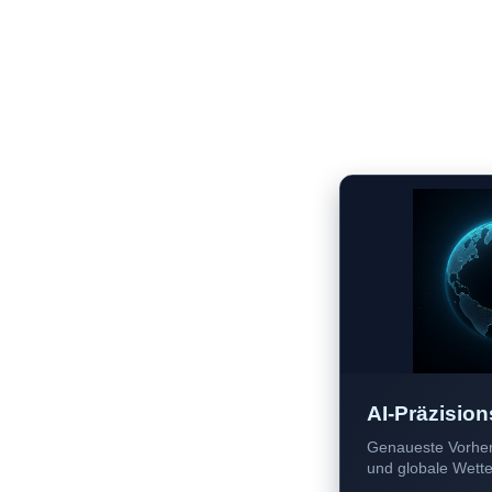
AI-Präzision
Genaueste Vorher
und globale Wetter