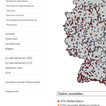
Nordrhein-Westfalen
Rheinland-Pfalz/Saarland
Sachsen
Sachsen-Anhalt
Schleswig-Holstein/Hamburg
Thüringen
Schweiz
Österreich
Liechtenstein
Belgien
Ich will mitmachen (DE)
Ich will mitmachen (CH)
Nützliche Links
DTN
Unwetterzentrale Deutschland
Impressum
DTN Wetterstation
DTN Unwetter-Referenzstation