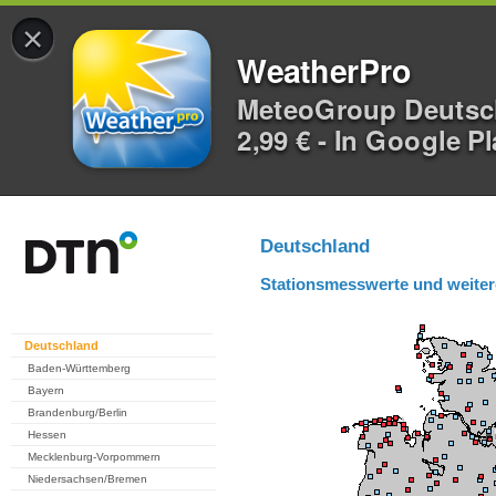
×
WeatherPro
MeteoGroup Deuts
2,99 € - In Google P
Deutschland
Stationsmesswerte und weiter
Deutschland
Baden-Württemberg
Bayern
Brandenburg/Berlin
Hessen
Mecklenburg-Vorpommern
Niedersachsen/Bremen