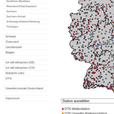
Nordrhein-Westfalen
Rheinland-Pfalz/Saarland
Sachsen
Sachsen-Anhalt
Schleswig-Holstein/Hamburg
Thüringen
Schweiz
Österreich
Liechtenstein
Belgien
Ich will mitmachen (DE)
Ich will mitmachen (CH)
Nützliche Links
DTN
Unwetterzentrale Deutschland
Impressum
DTN Wetterstation
DTN Unwetter-Referenzstation