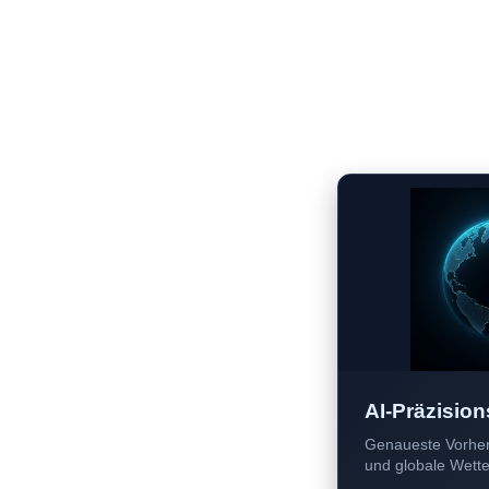
AI-Präzision
Genaueste Vorher
und globale Wetter