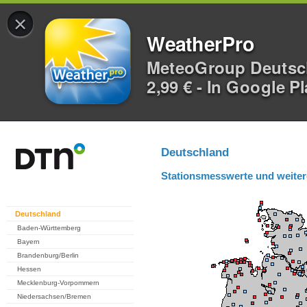
×
WeatherPro
MeteoGroup Deuts
2,99 € - In Google P
Deutschland
Stationsmesswerte und weiter
Deutschland
Baden-Württemberg
Bayern
Brandenburg/Berlin
Hessen
Mecklenburg-Vorpommern
Niedersachsen/Bremen