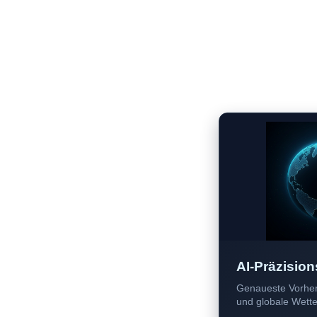
AI-Präzision
Genaueste Vorher
und globale Wetter