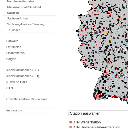
Nordrhein-Westfalen
Rheinland-Pfalz/Saarland
Sachsen
Sachsen-Anhalt
Schleswig-Holstein/Hamburg
Thüringen
Schweiz
Österreich
Liechtenstein
Belgien
Ich will mitmachen (DE)
Ich will mitmachen (CH)
Nützliche Links
DTN
Unwetterzentrale Deutschland
Impressum
DTN Wetterstation
DTN Unwetter-Referenzstation