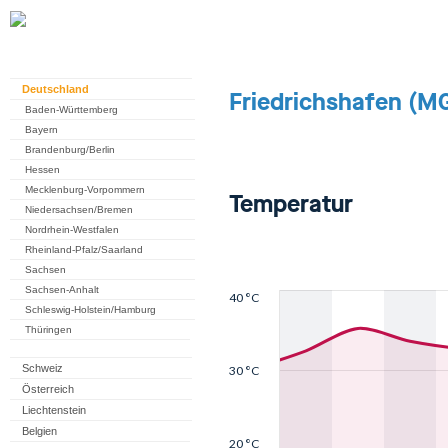
Deutschland
Baden-Württemberg
Bayern
Brandenburg/Berlin
Hessen
Mecklenburg-Vorpommern
Niedersachsen/Bremen
Nordrhein-Westfalen
Rheinland-Pfalz/Saarland
Sachsen
Sachsen-Anhalt
Schleswig-Holstein/Hamburg
Thüringen
Schweiz
Österreich
Liechtenstein
Belgien