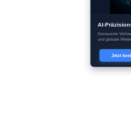
AI-Präzision
Genaueste Vorher
und globale Wetter
Jetzt kos