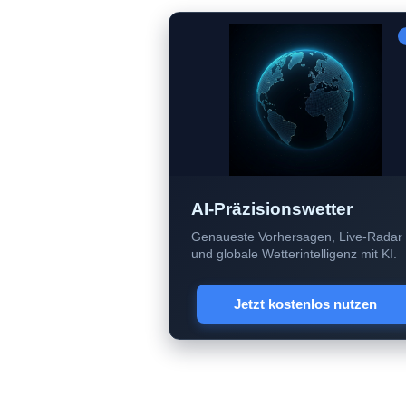
AI-Präzisionswetter
Genaueste Vorhersagen, Live-Radar
und globale Wetterintelligenz mit KI.
Jetzt kostenlos nutzen