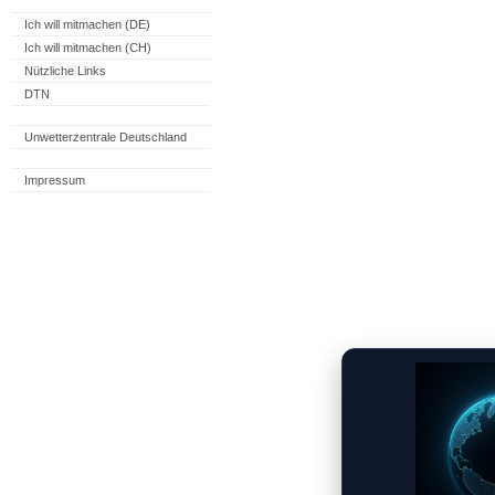
Ich will mitmachen (DE)
Ich will mitmachen (CH)
Nützliche Links
DTN
Unwetterzentrale Deutschland
Impressum