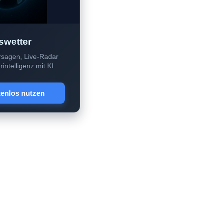
swetter
sagen, Live-Radar
intelligenz mit KI.
tenlos nutzen