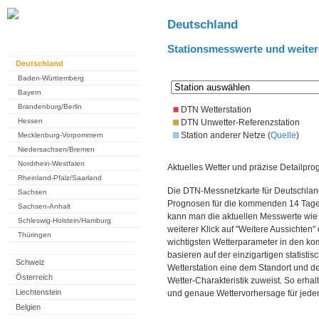
Deutschland
Stationsmesswerte und weiter
Deutschland
Baden-Württemberg
Bayern
Brandenburg/Berlin
DTN Wetterstation
Hessen
DTN Unwetter-Referenzstation
Station anderer Netze (
Quelle
)
Mecklenburg-Vorpommern
Niedersachsen/Bremen
Nordrhein-Westfalen
Aktuelles Wetter und präzise Detailpro
Rheinland-Pfalz/Saarland
Die DTN-Messnetzkarte für Deutschland
Sachsen
Prognosen für die kommenden 14 Tage. 
Sachsen-Anhalt
kann man die aktuellen Messwerte wie
Schleswig-Holstein/Hamburg
weiterer Klick auf "Weitere Aussichten"
Thüringen
wichtigsten Wetterparameter in den 
basieren auf der einzigartigen statisti
Schweiz
Wetterstation eine dem Standort und 
Österreich
Wetter-Charakteristik zuweist. So erhal
Liechtenstein
und genaue Wettervorhersage für jeden
Belgien