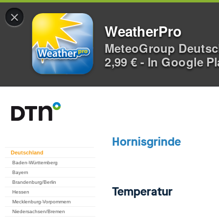
×
WeatherPro
MeteoGroup Deuts
2,99 € - In Google P
Deutschland
Baden-Württemberg
Bayern
Brandenburg/Berlin
Hessen
Mecklenburg-Vorpommern
Niedersachsen/Bremen