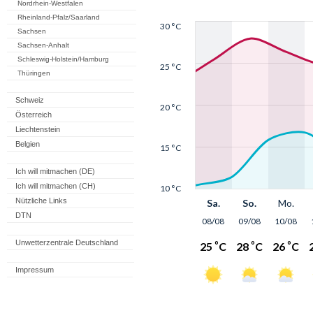
Nordrhein-Westfalen
Rheinland-Pfalz/Saarland
Sachsen
Sachsen-Anhalt
Schleswig-Holstein/Hamburg
Thüringen
Schweiz
Österreich
Liechtenstein
Belgien
Ich will mitmachen (DE)
Ich will mitmachen (CH)
Nützliche Links
DTN
Unwetterzentrale Deutschland
Impressum