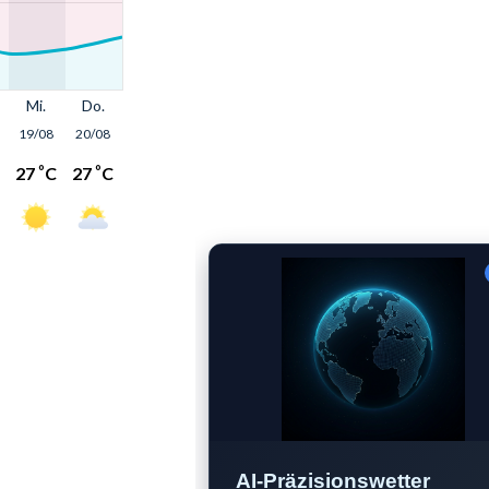
AI-Präzisionswetter