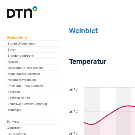
Deutschland
Baden-Württemberg
Bayern
Brandenburg/Berlin
Hessen
Mecklenburg-Vorpommern
Niedersachsen/Bremen
Nordrhein-Westfalen
Rheinland-Pfalz/Saarland
Sachsen
Sachsen-Anhalt
Schleswig-Holstein/Hamburg
Thüringen
Schweiz
Österreich
Liechtenstein