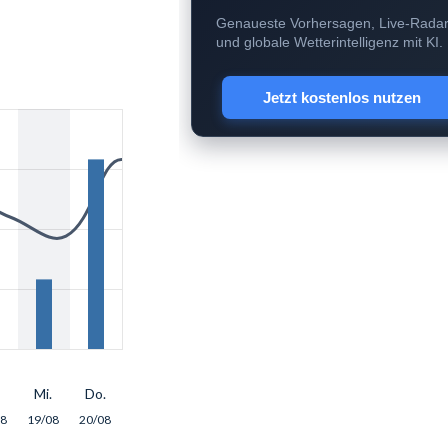
Genaueste Vorhersagen, Live-Rada
und globale Wetterintelligenz mit KI.
Jetzt kostenlos nutzen