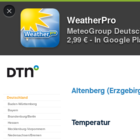
×
WeatherPro
MeteoGroup Deuts
2,99 € - In Google P
Deutschland
Baden-Württemberg
Bayern
Brandenburg/Berlin
Hessen
Mecklenburg-Vorpommern
Niedersachsen/Bremen