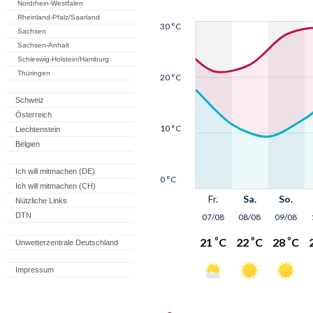
Nordrhein-Westfalen
Rheinland-Pfalz/Saarland
Sachsen
Sachsen-Anhalt
Schleswig-Holstein/Hamburg
Thüringen
Schweiz
Österreich
Liechtenstein
Belgien
Ich will mitmachen (DE)
Ich will mitmachen (CH)
Nützliche Links
DTN
Unwetterzentrale Deutschland
Impressum