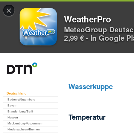
×
WeatherPro
MeteoGroup Deuts
2,99 € - In Google P
Deutschland
Baden-Württemberg
Bayern
Brandenburg/Berlin
Hessen
Mecklenburg-Vorpommern
Niedersachsen/Bremen