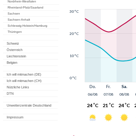
Nordrhein-Westfalen
Rheinland-Pfalz/Saarland
Sachsen
Sachsen-Anhalt
Schleswig-Holstein/Hamburg
Thüringen
Schweiz
Österreich
Liechtenstein
Belgien
Ich will mitmachen (DE)
Ich will mitmachen (CH)
Nützliche Links
DTN
Unwetterzentrale Deutschland
Impressum