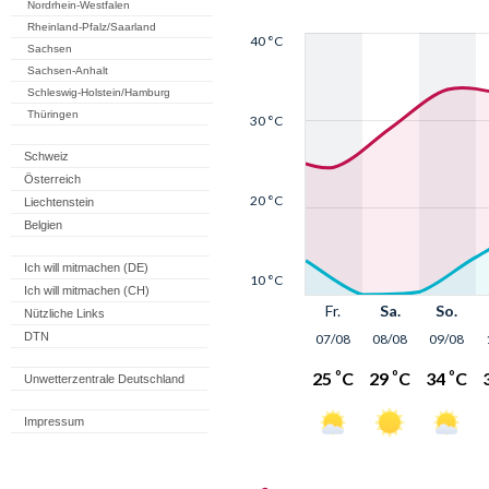
Nordrhein-Westfalen
Rheinland-Pfalz/Saarland
Sachsen
Sachsen-Anhalt
Schleswig-Holstein/Hamburg
Thüringen
Schweiz
Österreich
Liechtenstein
Belgien
Ich will mitmachen (DE)
Ich will mitmachen (CH)
Nützliche Links
DTN
Unwetterzentrale Deutschland
Impressum