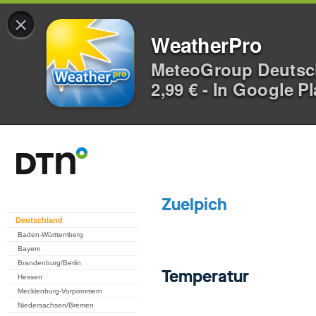
×
WeatherPro
MeteoGroup Deuts
2,99 € - In Google P
Deutschland
Baden-Württemberg
Bayern
Brandenburg/Berlin
Hessen
Mecklenburg-Vorpommern
Niedersachsen/Bremen