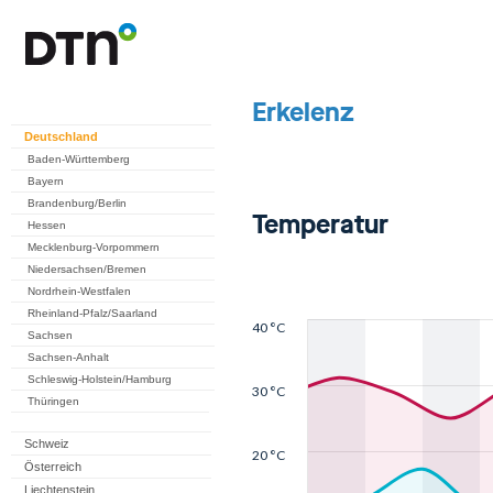
Deutschland
Baden-Württemberg
Bayern
Brandenburg/Berlin
Hessen
Mecklenburg-Vorpommern
Niedersachsen/Bremen
Nordrhein-Westfalen
Rheinland-Pfalz/Saarland
Sachsen
Sachsen-Anhalt
Schleswig-Holstein/Hamburg
Thüringen
Schweiz
Österreich
Liechtenstein