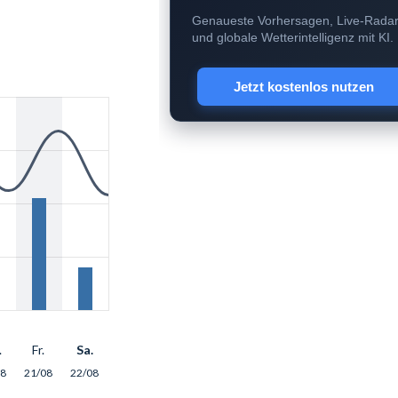
Genaueste Vorhersagen, Live-Rada
und globale Wetterintelligenz mit KI.
Jetzt kostenlos nutzen