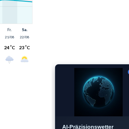
AI-Präzisionswetter