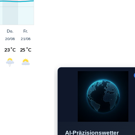
AI-Präzisionswetter