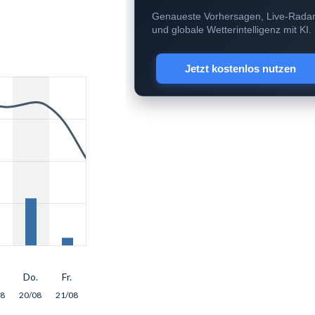
Genaueste Vorhersagen, Live-Rada
und globale Wetterintelligenz mit KI.
Jetzt kostenlos nutzen