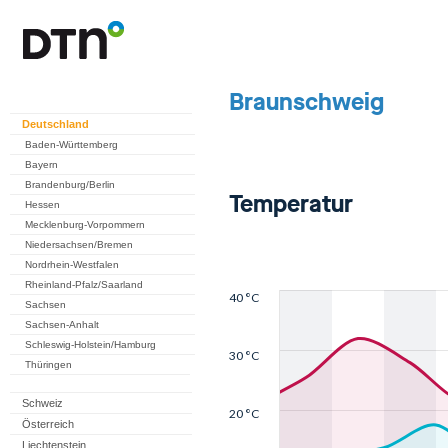
Deutschland
Baden-Württemberg
Bayern
Brandenburg/Berlin
Hessen
Mecklenburg-Vorpommern
Niedersachsen/Bremen
Nordrhein-Westfalen
Rheinland-Pfalz/Saarland
Sachsen
Sachsen-Anhalt
Schleswig-Holstein/Hamburg
Thüringen
Schweiz
Österreich
Liechtenstein