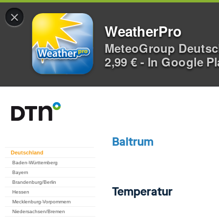
×
WeatherPro
MeteoGroup Deuts
2,99 € - In Google P
Deutschland
Baden-Württemberg
Bayern
Brandenburg/Berlin
Hessen
Mecklenburg-Vorpommern
Niedersachsen/Bremen