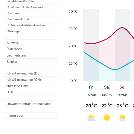
Nordrhein-Westfalen
Rheinland-Pfalz/Saarland
Sachsen
Sachsen-Anhalt
Schleswig-Holstein/Hamburg
Thüringen
Schweiz
Österreich
Liechtenstein
Belgien
Ich will mitmachen (DE)
Ich will mitmachen (CH)
Nützliche Links
DTN
Unwetterzentrale Deutschland
Impressum