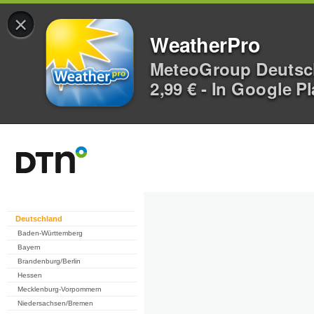
×
WeatherPro
MeteoGroup Deuts
2,99 € - In Google P
Deutschland
Baden-Württemberg
Bayern
Brandenburg/Berlin
Hessen
Mecklenburg-Vorpommern
Niedersachsen/Bremen