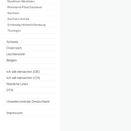
Nordrhein-Westfalen
Rheinland-Pfalz/Saarland
Sachsen
Sachsen-Anhalt
Schleswig-Holstein/Hamburg
Thüringen
Schweiz
Österreich
Liechtenstein
Belgien
Ich will mitmachen (DE)
Ich will mitmachen (CH)
Nützliche Links
DTN
Unwetterzentrale Deutschland
Impressum