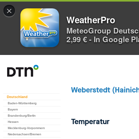
×
WeatherPro
MeteoGroup Deuts
2,99 € - In Google P
Deutschland
Baden-Württemberg
Bayern
Brandenburg/Berlin
Hessen
Mecklenburg-Vorpommern
Niedersachsen/Bremen