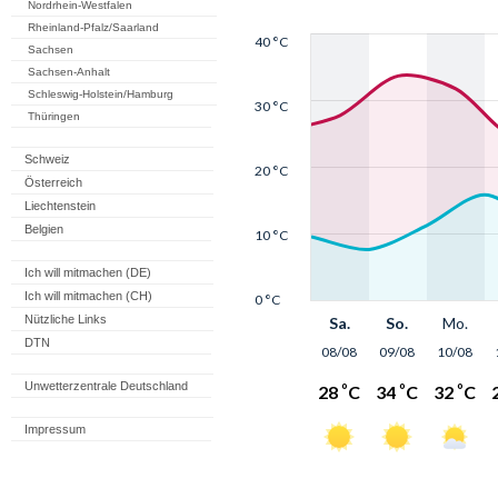
Nordrhein-Westfalen
Rheinland-Pfalz/Saarland
Sachsen
Sachsen-Anhalt
Schleswig-Holstein/Hamburg
Thüringen
Schweiz
Österreich
Liechtenstein
Belgien
Ich will mitmachen (DE)
Ich will mitmachen (CH)
Nützliche Links
DTN
Unwetterzentrale Deutschland
Impressum