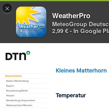
×
WeatherPro
MeteoGroup Deuts
2,99 € - In Google P
Deutschland
Baden-Württemberg
Bayern
Brandenburg/Berlin
Hessen
Mecklenburg-Vorpommern
Niedersachsen/Bremen