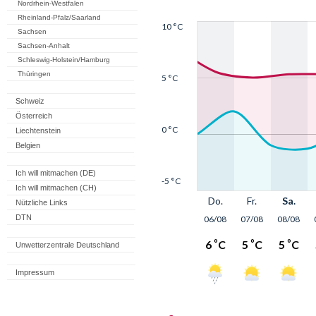
Nordrhein-Westfalen
Rheinland-Pfalz/Saarland
Sachsen
Sachsen-Anhalt
Schleswig-Holstein/Hamburg
Thüringen
Schweiz
Österreich
Liechtenstein
Belgien
Ich will mitmachen (DE)
Ich will mitmachen (CH)
Nützliche Links
DTN
Unwetterzentrale Deutschland
Impressum