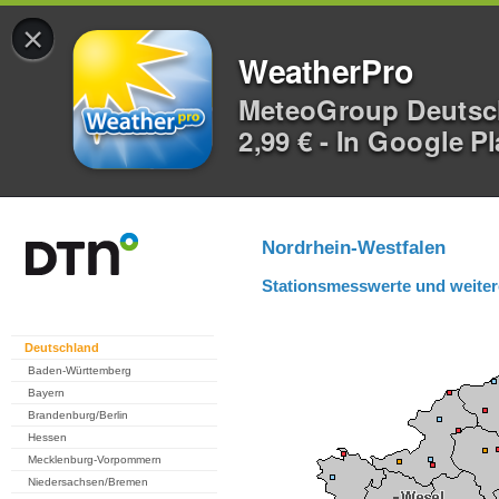
×
WeatherPro
MeteoGroup Deuts
2,99 € - In Google P
Nordrhein-Westfalen
Stationsmesswerte und weiter
Deutschland
Baden-Württemberg
Bayern
Brandenburg/Berlin
Hessen
Mecklenburg-Vorpommern
Niedersachsen/Bremen