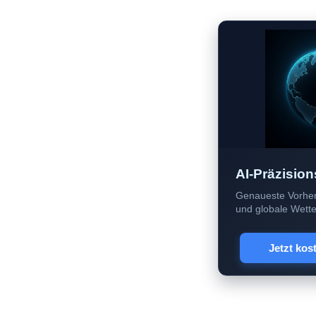
AI-Präzision
Genaueste Vorher
und globale Wetter
Jetzt kos