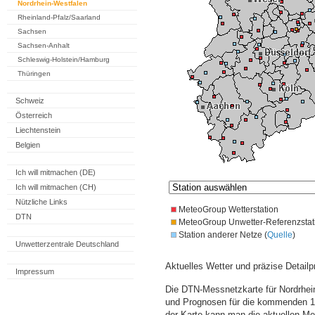
Nordrhein-Westfalen
Rheinland-Pfalz/Saarland
Sachsen
Sachsen-Anhalt
Schleswig-Holstein/Hamburg
Thüringen
Schweiz
Österreich
Liechtenstein
Belgien
Ich will mitmachen (DE)
Ich will mitmachen (CH)
Nützliche Links
MeteoGroup Wetterstation
DTN
MeteoGroup Unwetter-Referenzstat
Station anderer Netze (
Quelle
)
Unwetterzentrale Deutschland
Aktuelles Wetter und präzise Detailp
Impressum
Die DTN-Messnetzkarte für Nordrhein
und Prognosen für die kommenden 14
der Karte kann man die aktuellen M