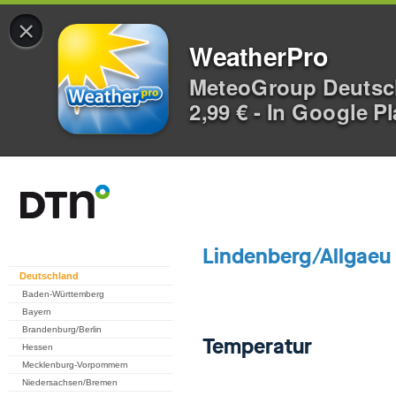
×
WeatherPro
MeteoGroup Deuts
2,99 € - In Google P
Deutschland
Baden-Württemberg
Bayern
Brandenburg/Berlin
Hessen
Mecklenburg-Vorpommern
Niedersachsen/Bremen