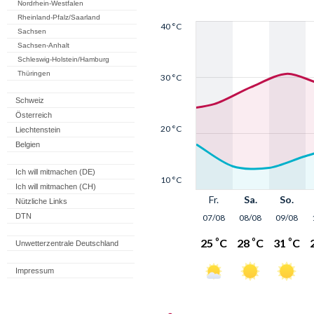
Nordrhein-Westfalen
Rheinland-Pfalz/Saarland
Sachsen
Sachsen-Anhalt
Schleswig-Holstein/Hamburg
Thüringen
Schweiz
Österreich
Liechtenstein
Belgien
Ich will mitmachen (DE)
Ich will mitmachen (CH)
Nützliche Links
DTN
Unwetterzentrale Deutschland
Impressum