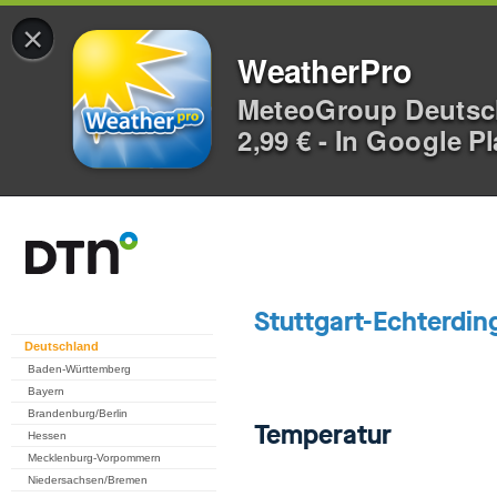
×
WeatherPro
MeteoGroup Deuts
2,99 € - In Google P
Deutschland
Baden-Württemberg
Bayern
Brandenburg/Berlin
Hessen
Mecklenburg-Vorpommern
Niedersachsen/Bremen