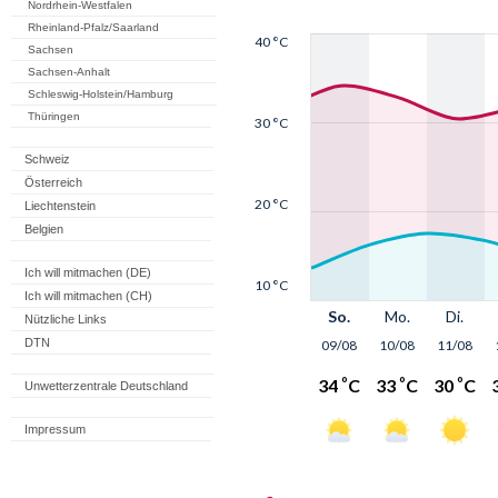
Nordrhein-Westfalen
Rheinland-Pfalz/Saarland
Sachsen
Sachsen-Anhalt
Schleswig-Holstein/Hamburg
Thüringen
Schweiz
Österreich
Liechtenstein
Belgien
Ich will mitmachen (DE)
Ich will mitmachen (CH)
Nützliche Links
DTN
Unwetterzentrale Deutschland
Impressum