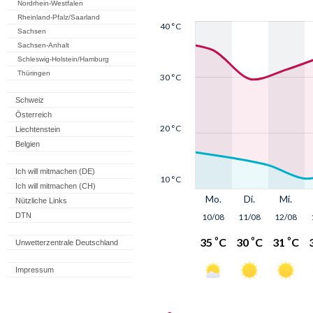
Nordrhein-Westfalen
Rheinland-Pfalz/Saarland
Sachsen
Sachsen-Anhalt
Schleswig-Holstein/Hamburg
Thüringen
Schweiz
Österreich
Liechtenstein
Belgien
Ich will mitmachen (DE)
Ich will mitmachen (CH)
Nützliche Links
DTN
Unwetterzentrale Deutschland
Impressum