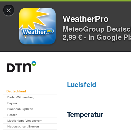
×
WeatherPro
MeteoGroup Deuts
2,99 € - In Google P
Deutschland
Baden-Württemberg
Bayern
Brandenburg/Berlin
Hessen
Mecklenburg-Vorpommern
Niedersachsen/Bremen