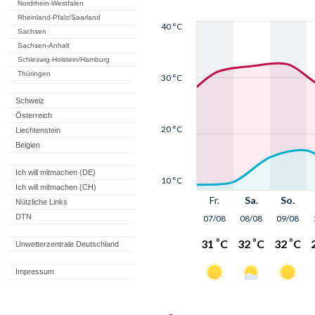
Nordrhein-Westfalen
Rheinland-Pfalz/Saarland
Sachsen
Sachsen-Anhalt
Schleswig-Holstein/Hamburg
Thüringen
Schweiz
Österreich
Liechtenstein
Belgien
Ich will mitmachen (DE)
Ich will mitmachen (CH)
Nützliche Links
DTN
Unwetterzentrale Deutschland
Impressum