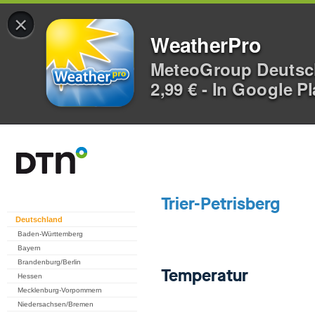
×
WeatherPro
MeteoGroup Deuts
2,99 € - In Google P
Deutschland
Baden-Württemberg
Bayern
Brandenburg/Berlin
Hessen
Mecklenburg-Vorpommern
Niedersachsen/Bremen