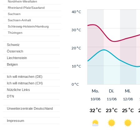
Nordrhein-Westfalen
Rheinland-Pfalz/Saarland
Sachsen
Sachsen-Anhalt
Schleswig-Holstein/Hamburg
Thüringen
Schweiz
Österreich
Liechtenstein
Belgien
Ich will mitmachen (DE)
Ich will mitmachen (CH)
Nützliche Links
DTN
Unwetterzentrale Deutschland
Impressum