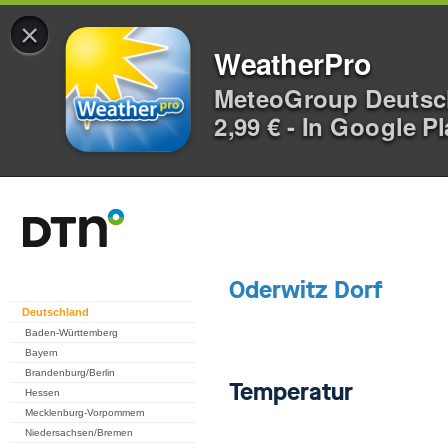
×
WeatherPro
MeteoGroup Deuts
2,99 € - In Google P
Deutschland
Baden-Württemberg
Bayern
Brandenburg/Berlin
Hessen
Mecklenburg-Vorpommern
Niedersachsen/Bremen