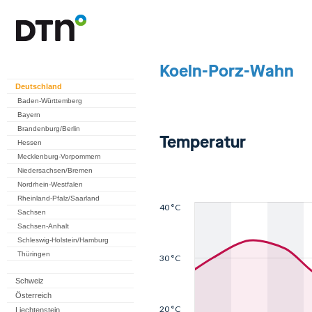
Deutschland
Baden-Württemberg
Bayern
Brandenburg/Berlin
Hessen
Mecklenburg-Vorpommern
Niedersachsen/Bremen
Nordrhein-Westfalen
Rheinland-Pfalz/Saarland
Sachsen
Sachsen-Anhalt
Schleswig-Holstein/Hamburg
Thüringen
Schweiz
Österreich
Liechtenstein