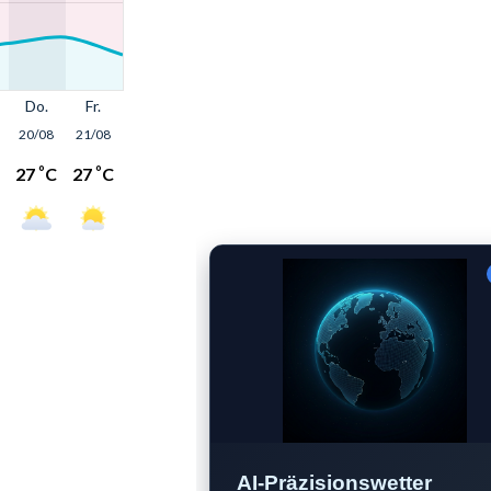
AI-Präzisionswetter