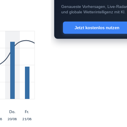
Genaueste Vorhersagen, Live-Rada
und globale Wetterintelligenz mit KI.
Jetzt kostenlos nutzen